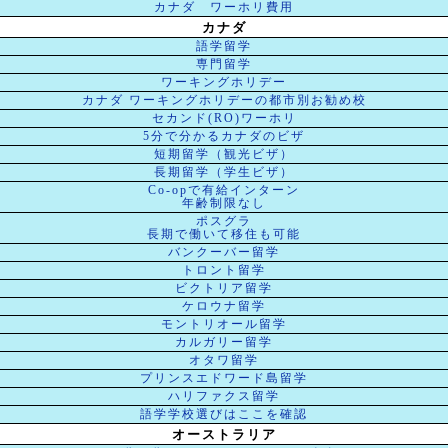
カナダ ワーホリ費用
カナダ
語学留学
専門留学
ワーキングホリデー
カナダ ワーキングホリデーの都市別お勧め校
セカンド(RO)ワーホリ
5分で分かるカナダのビザ
短期留学（観光ビザ）
長期留学（学生ビザ）
Co-opで有給インターン
年齢制限なし
ポスグラ
長期で働いて移住も可能
バンクーバー留学
トロント留学
ビクトリア留学
ケロウナ留学
モントリオール留学
カルガリー留学
オタワ留学
プリンスエドワード島留学
ハリファクス留学
語学学校選びはここを確認
オーストラリア