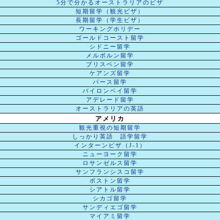
5分で分かるオーストラリアのビザ
短期留学（観光ビザ）
長期留学（学生ビザ）
ワーキングホリデー
ゴールドコースト留学
シドニー留学
メルボルン留学
ブリスベン留学
ケアンズ留学
パース留学
バイロンベイ留学
アデレード留学
オーストラリアの英語
アメリカ
観光重視の短期留学
しっかり英語 語学留学
インターンビザ（J-1）
ニューヨーク留学
ロサンゼルス留学
サンフランシスコ留学
ボストン留学
シアトル留学
シカゴ留学
サンディエゴ留学
マイアミ留学