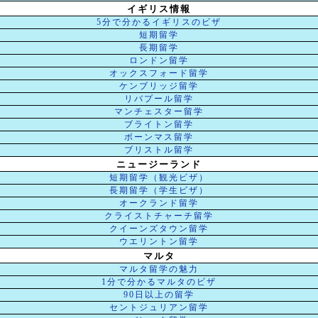
イギリス情報
5分で分かるイギリスのビザ
短期留学
長期留学
ロンドン留学
オックスフォード留学
ケンブリッジ留学
リバプール留学
マンチェスター留学
ブライトン留学
ボーンマス留学
ブリストル留学
ニュージーランド
短期留学（観光ビザ）
長期留学（学生ビザ）
オークランド留学
クライストチャーチ留学
クイーンズタウン留学
ウエリントン留学
マルタ
マルタ留学の魅力
1分で分かるマルタのビザ
90日以上の留学
セントジュリアン留学