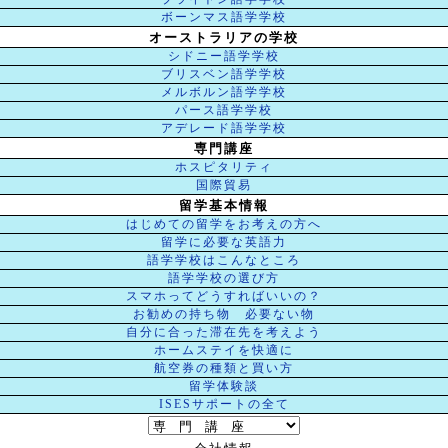
ボーンマス語学学校
オーストラリアの学校
シドニー語学学校
ブリスベン語学学校
メルボルン語学学校
パース語学学校
アデレード語学学校
専門講座
ホスピタリティ
国際貿易
留学基本情報
はじめての留学をお考えの方へ
留学に必要な英語力
語学学校はこんなところ
語学学校の選び方
スマホってどうすればいいの？
お勧めの持ち物 必要ない物
自分に合った滞在先を考えよう
ホームステイを快適に
航空券の種類と買い方
留学体験談
ISESサポートの全て